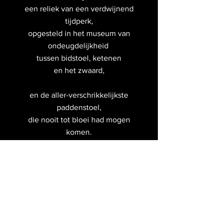
een reliek van een verdwijnend
tijdperk,
opgesteld in het museum van
ondeugdelijkheid
tussen bidstoel, ketenen
en het zwaard,
en de aller-verschrikkelijkste
paddenstoel,
die nooit tot bloei had mogen
komen.
Artsonium
is onderdeel van:
Axum Nova