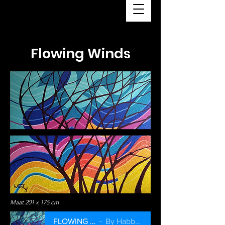
Flowing Winds
Maat 201 x 175 cm
FLOWING WINDS
By Habbo Beem