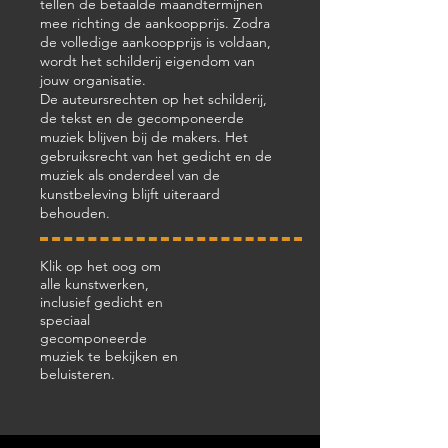
tellen de betaalde maandtermijnen
mee richting de aankoopprijs. Zodra
de volledige aankoopprijs is voldaan,
wordt het schilderij eigendom van
jouw organisatie.
De auteursrechten op het schilderij,
de tekst en de gecomponeerde
muziek blijven bij de makers. Het
gebruiksrecht van het gedicht en de
muziek als onderdeel van de
kunstbeleving blijft uiteraard
behouden.
Klik op het oog om
alle kunstwerken,
inclusief gedicht en
speciaal
gecomponeerde
muziek te bekijken en
beluisteren.