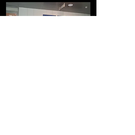
Artsonium
is onderdeel van:
Axum Nova
KVK:
98360272
BTW-id: NL005330056 B46
Kempenaar 06-32
8231VB Lelystad
+31 634982593